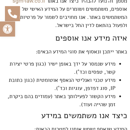
מסמך זה נועד להבהיר כיצד אנו באתר
sgm-law.co.il
אוספים, משתמשים ושומרים על המידע האישי של
המשתמשים באתר. אנו מחויבים לשמור על פרטיותך
פתח
ולפעול בהתאם לדין החל בישראל.
איזה מידע אנו אוספים
באתר ייתכן ונאסוף את סוגי המידע הבאים:
מידע שנמסר על ידך באופן ישיר (כגון פרטי יצירת
קשר, טפסים וכד’).
מידע טכני ואנליטי הנאסף אוטומטית (כגון כתובת
IP, סוג דפדפן, עוגיות וכד’).
מידע הקשור לפעילותך באתר (עמודים בהם ביקרת,
זמן שהייה ועוד).
כיצד אנו משתמשים במידע
המידע שנאסף ישמש אותנו למטרות הבאות: