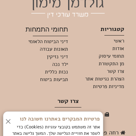
קטגוריות
תחומי התמחות
ראשי
דיני הביטוח הלאומי
אודות
תאונות עבודה
תחומי עיסוק
דיני נזיקין
מן התקשורת
ילד נכה
צרו קשר
נכות כללית
הצהרת נגישות אתר
תביעות ביטוח
מדיניות פרטיות
צרו קשר
050-8285435
08-9109910
פרטיות המבקרים באתרנו חשובה לנו
simona@sgm-law.co.il
אתר זה משתמש בקובצי עוגיות (Cookies) כדי
רחה פריאר 9 מגדל M TOWER קומה 15 ב"ש
לשפר את חוויית הגלישה שלך. המשך גלישה באתר