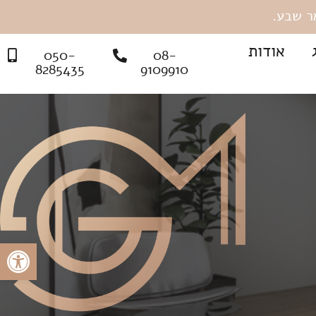
אודות
050-
08-
8285435
9109910
פתח