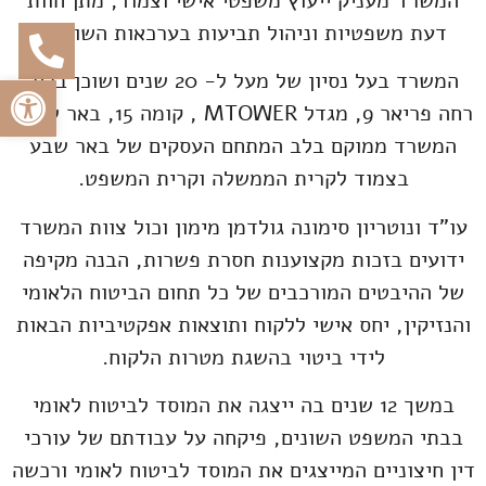
המשרד מעניק ייעוץ משפטי אישי וצמוד, מתן חוות
דעת משפטיות וניהול תביעות בערכאות השונות.
המשרד בעל נסיון של מעל ל- 20 שנים ושוכן ברח'
פתח
רחה פריאר 9, מגדל MTOWER , קומה 15, באר שבע.
המשרד ממוקם בלב המתחם העסקים של באר שבע
בצמוד לקרית הממשלה וקרית המשפט.
עו"ד ונוטריון סימונה גולדמן מימון וכול צוות המשרד
ידועים בזכות מקצוענות חסרת פשרות, הבנה מקיפה
של ההיבטים המורכבים של כל תחום הביטוח הלאומי
והנזיקין, יחס אישי ללקוח ותוצאות אפקטיביות הבאות
לידי ביטוי בהשגת מטרות הלקוח.
במשך 12 שנים בה ייצגה את המוסד לביטוח לאומי
בבתי המשפט השונים, פיקחה על עבודתם של עורכי
דין חיצוניים המייצגים את המוסד לביטוח לאומי ורכשה