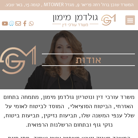
המשרד שוכן ברח' רחה פריאר 9, מגדל MTOWER , קומה 15, באר שבע.
צור קשר
דיני נזיקין
ביטוח לאומי
דיני ביטוח
תאונות עבודה
אודות
משרד עורכי דין ונוטריון גולדמן מימון, מתמחה בתחום
האזרחי, הביטוח הסוציאלי, המוסד לביטוח לאומי על
שלל ענפי המשנה שלו, תביעות נזיקין, תביעות ביטוח,
נזקי גוף ובתחום הרשלנות הרפואית.