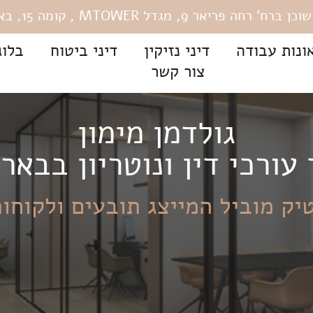
רחה פריאר 9, מגדל MTOWER , קומה 15, באר שבע.
ונות עבודה
דיני נזיקין
דיני ביטוח
בלוג
צור קשר
גולדמן מימון
עורכי דין ונוטריון בבאר
יק מוביל המייצג תובעים ולקוחות