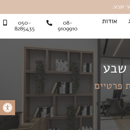
אודות
050-
08-
8285435
9109910
 שבע
 פרטיים
פתח