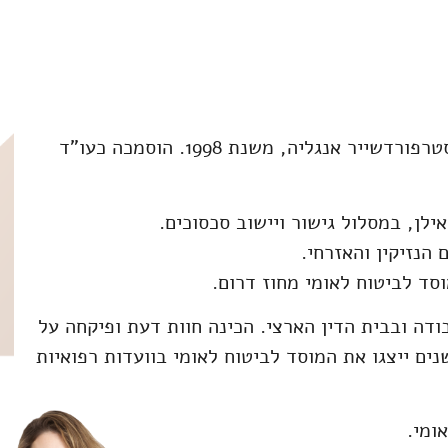
בעלת תואר ראשון במשפטים (LL.B), מאוניברסיטת סטרפורדשייר אנגליה, משנת 1998. הוסמכה כעו"ד
הנזיקין והאזרחי.
ודה ובבית הדין הארצי. הכינה חוות דעת ופיקחה על
ים ייצגו את המוסד לביטוח לאומי בוועדות רפואיות
ומי.